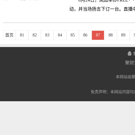
6月24日，岚图举办FREE
动，并当场扬言下订一台。直播中
首页
81
82
83
84
85
86
87
88
89
聚财
本网站由
免责声明：本网站内容均