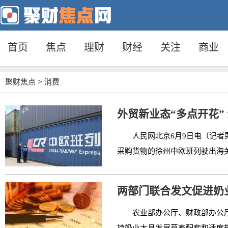
首页
焦点
理财
财经
关注
商业
>
聚财焦点
消费
外贸新业态“多点开花”
人民网北京6月9日电（记者
采购货物的徐州中欧班列驶出海关
两部门联合发文促进奶
农业部办公厅、财政部办公